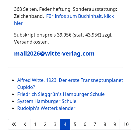
368 Seiten, Fadenheftung, Sonderausstattung:
Zeichenband.
Für Infos zum Buchinhalt, klick
hier
Subskriptionspreis 39,95€ (statt 43,95€) zzgl.
Versandkosten.
mail2026@witte-verlag.com
Alfred Witte, 1923: Der erste Transneptunplanet
Cupido?
Friedrich Sieggrün's Hamburger Schule
System Hamburger Schule
Rudolph's Wetterkalender
1
2
3
4
5
6
7
8
9
10