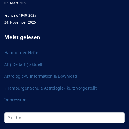
02. März 2026
Francine 1940-2025
24. November 2025
Meist gelesen
Hamburger Hefte
ΔT ( Delta T ) aktuell
AstrologicPC Information & Download
»Hamburger Schule Astrologie« kurz vorgestellt
Impressum
Suchen
...